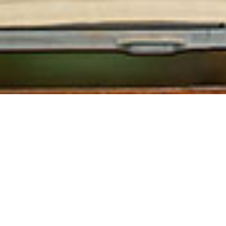
BAROS VILLEN
103qm
Baros hat den Ruf, eines der schönsten Resorts auf